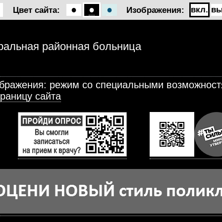
●
●
●
вкл.
вы
Цвет сайта:
Изображения:
ральная районная больница
ображения: режим со специальными возможнос
траницу сайта