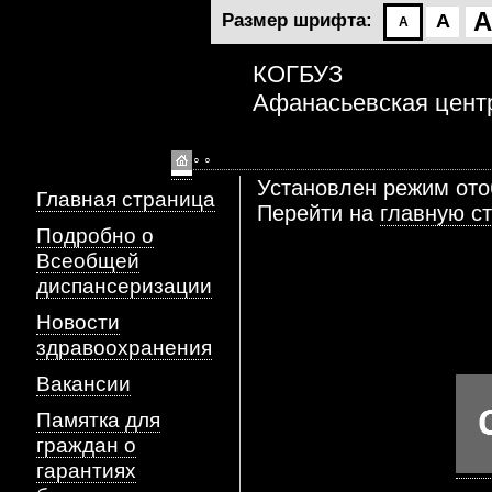
A
Размер шрифта:
A
A
КОГБУЗ
Афанасьевская цент
◦ ◦
Установлен режим от
Главная страница
Перейти на
главную с
Подробно о
Всеобщей
диспансеризации
Новости
здравоохранения
Вакансии
Памятка для
граждан о
гарантиях