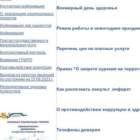
Контактная информация
Всемирный день здоровья
О реализации национальных
проектов
Информация для пациентов
Режим работы в новогодние праздни
Информация
Портал государственных и
мунципальных услуг
Перечень цен на платные услуги
Корпоративный контроль
Внимание ГРИПП
Противодействие коррупции
Приказ "О запрете курения на терр
Выписка из реестра лицензий
по состоянию на 15.06.2023 г.
Репродуктивное здоровье
Как распознать инсульт_инфаркт
подростков
О противодействии коррупции в зд
Телефоны доверия