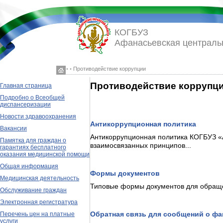
КОГБУЗ
Афанасьевская централь
◦ ◦ Противодействие коррупции
Противодействие коррупц
Главная страница
Подробно о Всеобщей
диспансеризации
Новости здравоохранения
Антикоррупционная политика
Вакансии
Антикоррупционная политика КОГБУЗ «
Памятка для граждан о
взаимосвязанных принципов...
гарантиях бесплатного
оказания медицинской помощи
Общая информация
Формы документов
Медицинская деятельность
Типовые формы документов для обраще
Обслуживание граждан
Электронная регистратура
Обратная связь для сообщений о фа
Перечень цен на платные
услуги