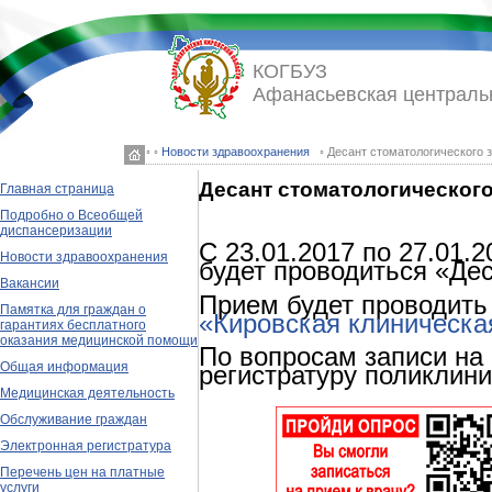
КОГБУЗ
Афанасьевская централь
◦ ◦
Новости здравоохранения
◦ Десант стоматологического 
Десант стоматологическог
Главная страница
Подробно о Всеобщей
диспансеризации
С 23.01.2017 по 27.01
Новости здравоохранения
будет проводиться «Дес
Вакансии
Прием будет проводить
Памятка для граждан о
«Кировская клиническа
гарантиях бесплатного
оказания медицинской помощи
По вопросам записи на
Общая информация
регистратуру поликлини
Медицинская деятельность
Обслуживание граждан
Электронная регистратура
Перечень цен на платные
услуги