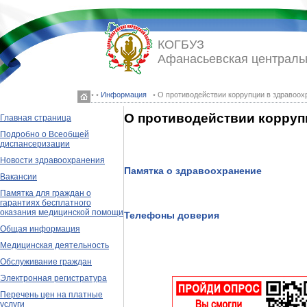
КОГБУЗ
Афанасьевская централь
◦ ◦
Информация
◦ О противодействии коррупции в здравоох
О противодействии корруп
Главная страница
Подробно о Всеобщей
диспансеризации
Новости здравоохранения
Памятка о здравоохранение
Вакансии
Памятка для граждан о
гарантиях бесплатного
оказания медицинской помощи
Телефоны доверия
Общая информация
Медицинская деятельность
Обслуживание граждан
Электронная регистратура
Перечень цен на платные
услуги