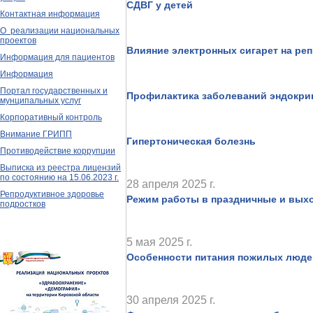
СДВГ у детей
Контактная информация
О реализации национальных
проектов
Влияние электронных сигарет на ре
Информация для пациентов
Информация
Портал государственных и
Профилактика заболеваний эндокри
мунципальных услуг
Корпоративный контроль
Внимание ГРИПП
Гипертоническая болезнь
Противодействие коррупции
Выписка из реестра лицензий
по состоянию на 15.06.2023 г.
28 апреля 2025 г.
Репродуктивное здоровье
Режим работы в праздничные и выхо
подростков
5 мая 2025 г.
Особенности питания пожилых люде
30 апреля 2025 г.