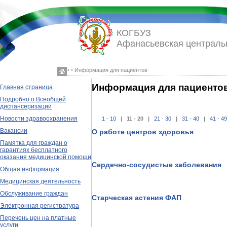
КОГБУЗ
Афанасьевская централь
◦ ◦ Информация для пациентов
Информация для пациенто
Главная страница
Подробно о Всеобщей
диспансеризации
Новости здравоохранения
1 - 10
| 11 - 20 |
21 - 30
|
31 - 40
|
41 - 49
Вакансии
О работе центров здоровья
Памятка для граждан о
гарантиях бесплатного
оказания медицинской помощи
Сердечно-сосудистые заболевания
Общая информация
Медицинская деятельность
Обслуживание граждан
Старческая астения ФАП
Электронная регистратура
Перечень цен на платные
услуги